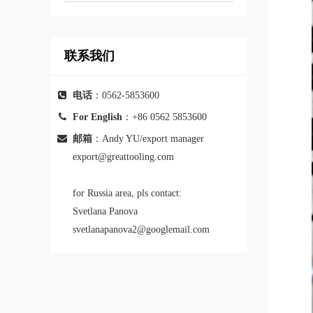
联系我们
电话
：0562-5853600
For English
：+86 0562 5853600
邮箱
：Andy YU/export manager
export@greattooling.com
for Russia area, pls contact:
Svetlana Panova
svetlanapanova2@googlemail.com