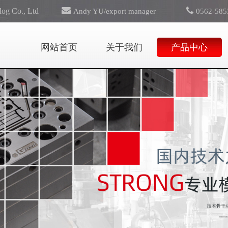
log Co., Ltd
Andy YU/export manager
0562-585
export@greattooling.com
网站首页
关于我们
产品中心
for Russia area, pls contact:
Svetlana Panova
svetlanapanova2@googlemail.com